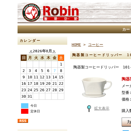
カー
カレンダー
HOME
>
コーヒー
＜
2026年8月
＞
陶器製コーヒードリッパー 101
日
月
火
水
木
金
土
1
陶器製コーヒードリッパー 101-ロ
2
3
4
5
6
7
8
9
10
11
12
13
14
15
陶器
16
17
18
19
20
21
22
メー
23
24
25
26
27
28
29
型番
30
31
価格
今日
拡大表示
購入
定休日