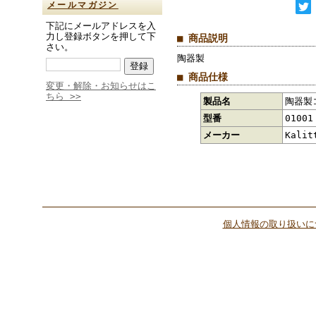
メールマガジン
下記にメールアドレスを入
力し登録ボタンを押して下
■ 商品説明
さい。
陶器製
■ 商品仕様
変更・解除・お知らせはこ
ちら >>
製品名
陶器製コ
型番
01001
メーカー
Kali
個人情報の取り扱いに