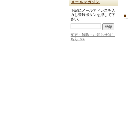
メールマガジン
下記にメールアドレスを入
力し登録ボタンを押して下
■
さい。
変更・解除・お知らせはこ
ちら >>