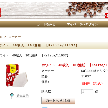
カートをみる
｜
マイページへログイン
｜
ME
>
コーヒー
ワイト 40枚入 101濾紙 【Kalita/11037】
ワイト 40枚入 101濾紙 【Kalita/11037】
ホワイト 40枚入 101濾紙 【Kalita/11
メーカー:
Kalitta(カリタ)
型番:
11037
価格:
154円 (税込)
購入数:
個
拡大表示