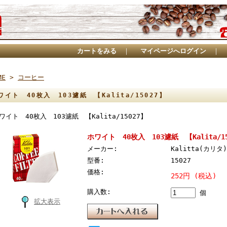
カートをみる
｜
マイページへログイン
｜
ME
>
コーヒー
ワイト 40枚入 103濾紙 【Kalita/15027】
ワイト 40枚入 103濾紙 【Kalita/15027】
ホワイト 40枚入 103濾紙 【Kalita/15
メーカー:
Kalitta(カリタ)
型番:
15027
価格:
252円 (税込)
購入数:
個
拡大表示