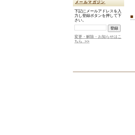
メールマガジン
下記にメールアドレスを入
力し登録ボタンを押して下
■
さい。
変更・解除・お知らせはこ
ちら >>