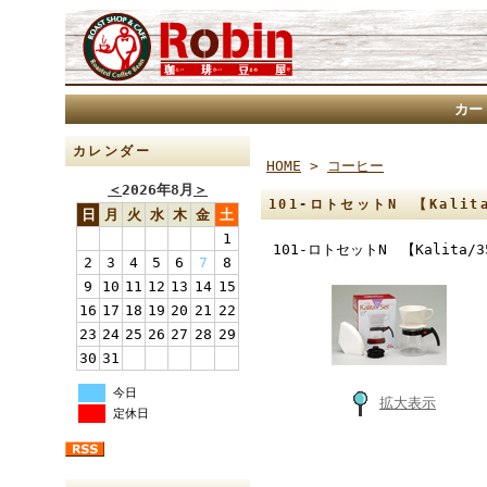
カー
カレンダー
HOME
>
コーヒー
＜
2026年8月
＞
101-ロトセットN 【Kalita
日
月
火
水
木
金
土
1
101-ロトセットN 【Kalita/3
2
3
4
5
6
7
8
9
10
11
12
13
14
15
16
17
18
19
20
21
22
23
24
25
26
27
28
29
30
31
今日
拡大表示
定休日