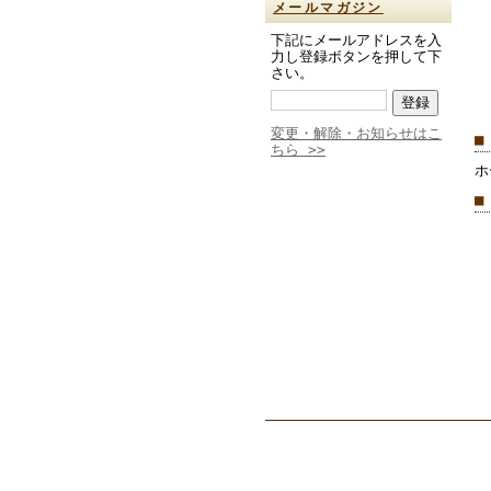
メールマガジン
下記にメールアドレスを入
力し登録ボタンを押して下
さい。
変更・解除・お知らせはこ
■
ちら >>
ホ
■