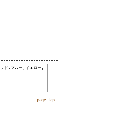
ッド,ブルー,イエロー,
page top