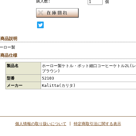
購入数:
個
 商品説明
ーロー製
 商品仕様
製品名
ホーロー製ケトル・ポット細口コーヒーケトル2L(レ
ブラウン)
型番
52103
メーカー
Kalitta(カリタ)
個人情報の取り扱いについて
|
特定商取引法に関する表示