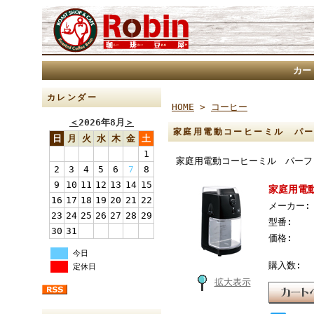
カー
カレンダー
HOME
>
コーヒー
＜
2026年8月
＞
家庭用電動コーヒーミル パーフェ
日
月
火
水
木
金
土
1
家庭用電動コーヒーミル パーフェク
2
3
4
5
6
7
8
9
10
11
12
13
14
15
家庭用電動
16
17
18
19
20
21
22
メーカー:
23
24
25
26
27
28
29
型番:
30
31
価格:
今日
購入数:
定休日
拡大表示