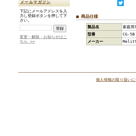
メールマガジン
下記にメールアドレスを入
力し登録ボタンを押して下
■ 商品仕様
さい。
製品名
家庭用
型番
CG-5B
変更・解除・お知らせはこ
ちら >>
メーカー
Meli
個人情報の取り扱いに