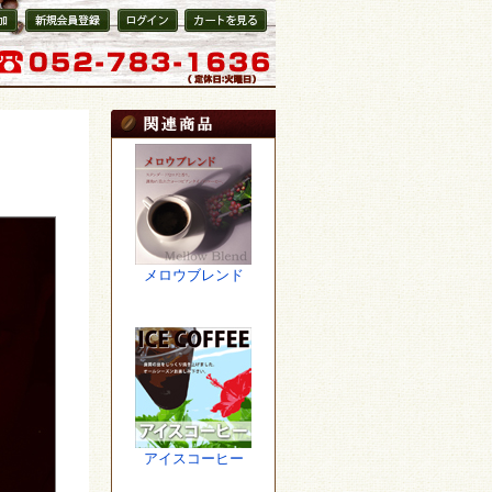
登
新規会員登
会員ログ
カートを見
録
イン
る
メロウブレンド
アイスコーヒー