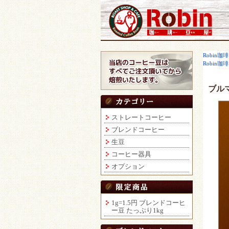
コーヒー豆通販ショップ ロビンコ
ーヒー
Robin珈琲
Robin珈琲
ブル
ストレートコーヒー
ブレンドコーヒー
生豆
コーヒー器具
オプション
1g=1.5円 ブレンドコーヒ
ー豆 たっぷり1kg