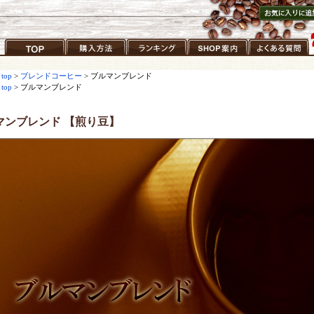
お気に入りに
録
TOP
購入方法
ランキング
ショップ案内
よくある質問
 top
>
ブレンドコーヒー
> ブルマンブレンド
 top
> ブルマンブレンド
マンブレンド 【煎り豆】