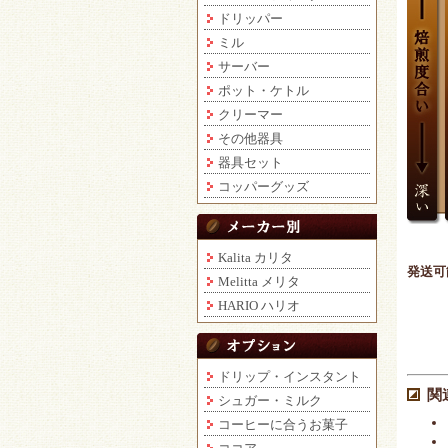
ドリッパー
ミル
サーバー
ポット・ケトル
クリーマー
その他器具
器具セット
コッパーグッズ
Kalita カリタ
発送可
Melitta メリタ
HARIO ハリオ
ドリップ・インスタント
関
シュガー・ミルク
コーヒーに合うお菓子