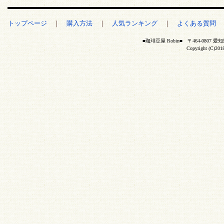
トップページ
｜
購入方法
｜
人気ランキング
｜
よくある質問
■珈琲豆屋 Robin■ 〒464-0807 愛
Copyright (C)20