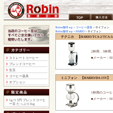
コーヒー豆通販ショップ ロビンコ
TOP
購入方法
ーヒー
Robin珈琲 top
>
コーヒー器具
> サイフォン
Robin珈琲 top
>
HARIO
> サイフォン
テクニカ 【HARIO/TCA-2/TCA-3
2杯用、3杯用
■メーカー：HA
ストレートコーヒー
ブレンドコーヒー
生豆
コーヒー器具
ミニフォン 【HARIO/DA-1SV】
オプション
1杯用のコー
■メーカー：HA
1g=1.5円 ブレンドコーヒ
ー豆 たっぷり1kg