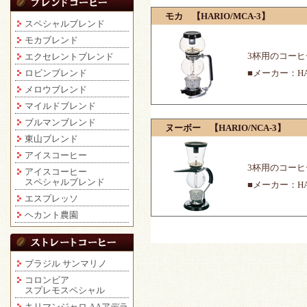
モカ 【HARIO/MCA-3】
スペシャルブレンド
モカブレンド
3杯用のコー
エクセレントブレンド
ロビンブレンド
■メーカー：HA
メロウブレンド
マイルドブレンド
ブルマンブレンド
ヌーボー 【HARIO/NCA-3】
東山ブレンド
アイスコーヒー
3杯用のコー
アイスコーヒー
スペシャルブレンド
■メーカー：HA
エスプレッソ
ヘカント農園
ブラジル サンマリノ
コロンビア
スプレモスペシャル
キリマンジャロ AAアデラ