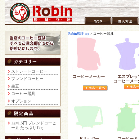
コーヒー豆通販ショップ ロビンコ
TOP
購入方法
ーヒー
Robin珈琲 top
> コーヒー器具
ストレートコーヒー
コーヒーメーカー
エスプレッ
ブレンドコーヒー
コーヒーメー
生豆
コーヒー器具
オプション
1g=1.5円 ブレンドコーヒ
ー豆 たっぷり1kg
ドリッパー
コーヒーミ