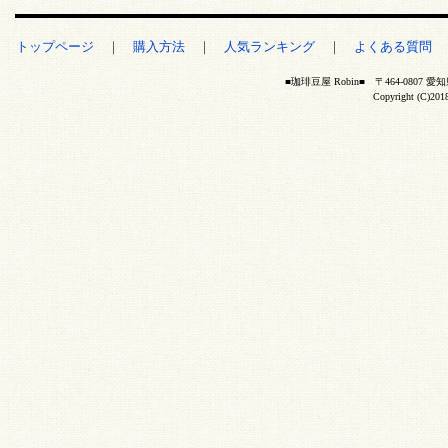
トップページ
｜
購入方法
｜
人気ランキング
｜
よくある質問
■珈琲豆屋 Robin■ 〒464-0807 愛
Copyright (C)20